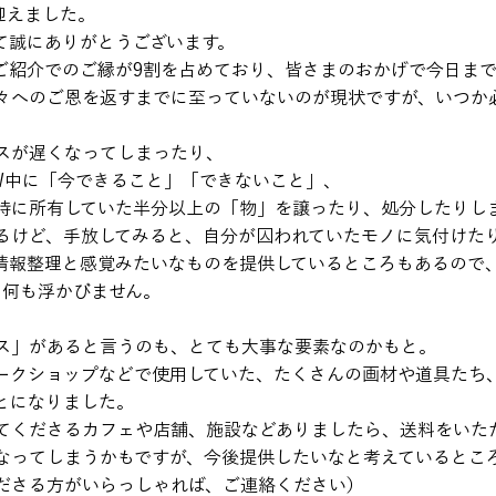
迎えました。

て誠にありがとうございます。
ご紹介でのご縁が9割を占めており、皆さまのおかげで今日まで
々へのご恩を返すまでに至っていないのが現状ですが、いつか
スが遅くなってしまったり、

W中に「今できること」「できないこと」、

時に所有していた半分以上の「物」を譲ったり、処分したりしま
るけど、手放してみると、自分が囚われていたモノに気付けた
情報整理と感覚みたいなものを提供しているところもあるので
も何も浮かびません。
ス」があると言うのも、とても大事な要素なのかもと。
ークショップなどで使用していた、たくさんの画材や道具たち
とになりました。
てくださるカフェや店舗、施設などありましたら、送料をいた
なってしまうかもですが、今後提供したいなと考えているところ
ださる方がいらっしゃれば、ご連絡ください）