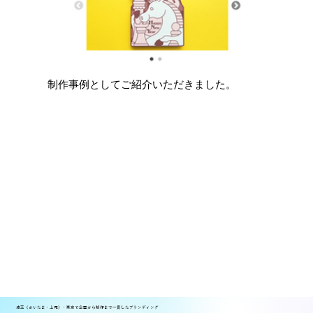
制作事例としてご紹介いただきました。
地
埼玉（さいたま・上尾）・東京で企画から制作まで一貫したブランディング