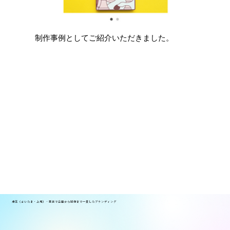
制作事例としてご紹介いただきました。
地
埼玉（さいたま・上尾）・東京で企画から制作まで一貫したブランディング