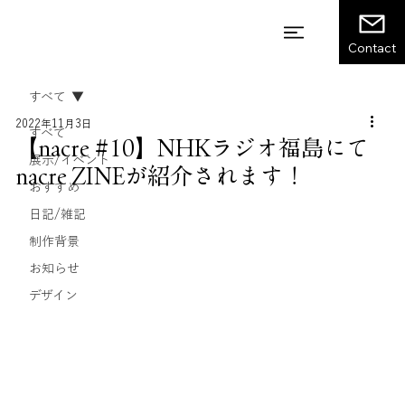
Contact
すべて
2022年11月3日
すべて
【nacre #10】NHKラジオ福島にて
展示/イベント
nacre ZINEが紹介されます！
おすすめ
日記/雑記
制作背景
お知らせ
デザイン