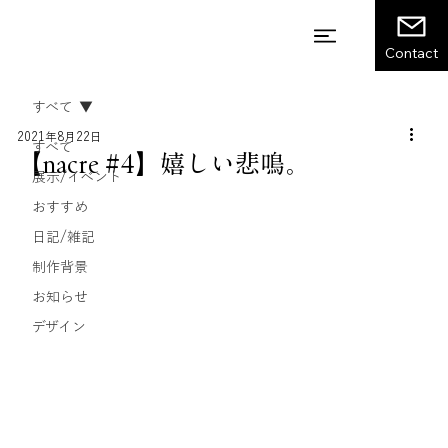
Contact
すべて
2021年8月22日
すべて
【nacre #4】嬉しい悲鳴。
展示/イベント
おすすめ
日記/雑記
制作背景
お知らせ
デザイン