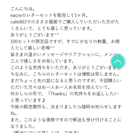
こんにちは。

nacreのレターセットを販売して1ヶ月。

cafe803でのさささ個展でご購入していただいた方がた
くさんいて、とても嬉しく思っています。

ありがとうございます^^
100セットの限定品ですが、すでにかなりの数量、お嫁
入りして嬉しい悲鳴^^

皆さまの温かいメッセージやリアクションに、メンバー
三人で嬉しさを共有しています。

このような気持ちをいただき、ありがとうございます♡

ちなみに、こちらのレターセットは増販は致しません。
まだちょっと先の話になると思うのですが、今回購入い
ただいた方々はお一人お一人お名前を控えていて。

何かしらの形で、「Thanks」の気持ちをお返ししたい
と思っています♪
今後の販売箇所も、決まりましたら随時お知らせします
ね。

また、このような情勢ですので郵送も受け付けることに
なりました。

（郵送について詳しくは、
コチラ
）