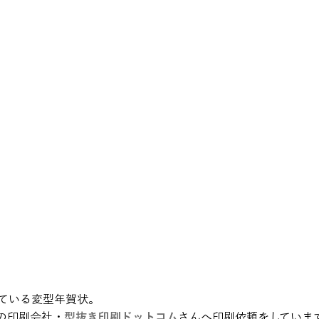
している変型年賀状。
の印刷会社・
型抜き印刷ドットコム
さんへ印刷依頼をしていま