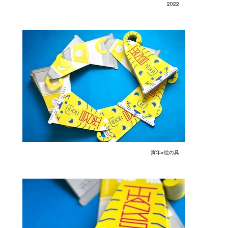
2022
寅年×絵の具